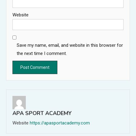
Website
Save my name, email, and website in this browser for
the next time I comment.
APA SPORT ACADEMY
Website
https://apasportacademy.com