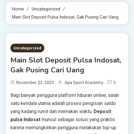
Home
Uncategorized
Main Slot Deposit Pulsa Indosat, Gak Pusing Cari Uang
1 MIN READ
Uncategorized
Main Slot Deposit Pulsa Indosat,
Gak Pusing Cari Uang
0
November 23, 2025
Apa Sport Academy
Bagi banyak pengguna platform hiburan online, salah
satu kendala utama adalah proses pengisian saldo
yang kadang rumit dan memakan waktu.
Deposit
pulsa Indosat
muncul sebagai solusi yang praktis
karena memungkinkan pengguna melakukan top-up