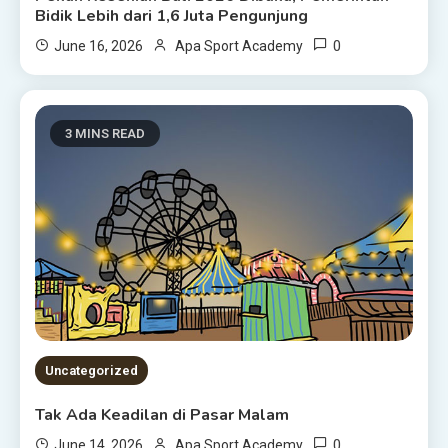
Bidik Lebih dari 1,6 Juta Pengunjung
0
June 16, 2026
Apa Sport Academy
3 MINS READ
Uncategorized
Tak Ada Keadilan di Pasar Malam
0
June 14, 2026
Apa Sport Academy