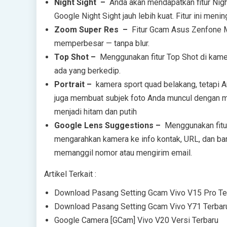
Night Sight –
Anda akan mendapatkan fitur Night 
Google Night Sight jauh lebih kuat. Fitur ini men
Zoom Super Res –
Fitur Gcam Asus Zenfone M
memperbesar — ​​tanpa blur.
Top Shot –
Menggunakan fitur Top Shot di kamer
ada yang berkedip.
Portrait –
kamera sport quad belakang, tetapi A
juga membuat subjek foto Anda muncul dengan m
menjadi hitam dan putih
Google Lens Suggestions –
Menggunakan fitur
mengarahkan kamera ke info kontak, URL, dan barc
memanggil nomor atau mengirim email.
Artikel Terkait :
Download Pasang Setting Gcam Vivo V15 Pro Te
Download Pasang Setting Gcam Vivo Y71 Terbar
Google Camera [GCam] Vivo V20 Versi Terbaru