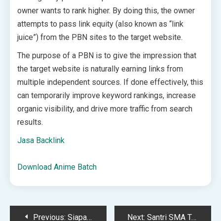
owner wants to rank higher. By doing this, the owner
attempts to pass link equity (also known as “link
juice”) from the PBN sites to the target website.
The purpose of a PBN is to give the impression that
the target website is naturally earning links from
multiple independent sources. If done effectively, this
can temporarily improve keyword rankings, increase
organic visibility, and drive more traffic from search
results.
Jasa Backlink
Download Anime Batch
Post
Previous:
Siapa Saja yang Wajib Berkurban? Simak Penjelasan Lengkapnya
Next:
Santri SMA Trensains Tebuireng Raih Medali Perak IMASO 2026