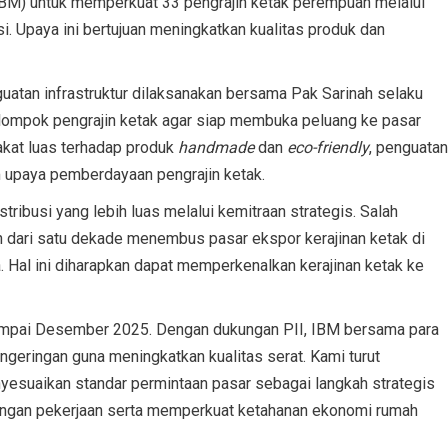
IBM) untuk memperkuat 33 pengrajin ketak perempuan melalui
i. Upaya ini bertujuan meningkatkan kualitas produk dan
atan infrastruktur dilaksanakan bersama Pak Sarinah selaku
ompok pengrajin ketak agar siap membuka peluang ke pasar
akat luas terhadap produk
handmade
dan
eco-friendly
, penguatan
m upaya pemberdayaan pengrajin ketak.
istribusi yang lebih luas melalui kemitraan strategis. Salah
h dari satu dekade menembus pasar ekspor kerajinan ketak di
. Hal ini diharapkan dapat memperkenalkan kerajinan ketak ke
ampai Desember 2025. Dengan dukungan PII, IBM bersama para
engeringan guna meningkatkan kualitas serat. Kami turut
suaikan standar permintaan pasar sebagai langkah strategis
ngan pekerjaan serta memperkuat ketahanan ekonomi rumah