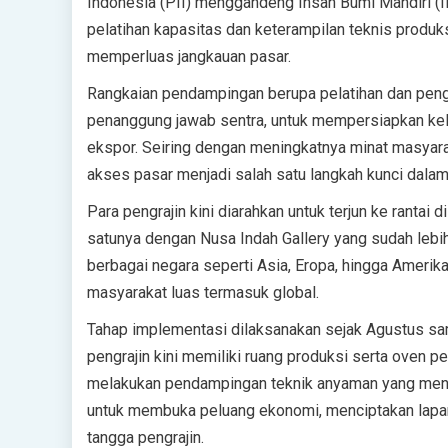
Indonesia (PII) menggandeng Insan Bumi Mandiri (
pelatihan kapasitas dan keterampilan teknis produks
memperluas jangkauan pasar.
Rangkaian pendampingan berupa pelatihan dan pengu
penanggung jawab sentra, untuk mempersiapkan kel
ekspor. Seiring dengan meningkatnya minat masyar
akses pasar menjadi salah satu langkah kunci dala
Para pengrajin kini diarahkan untuk terjun ke rantai d
satunya dengan Nusa Indah Gallery yang sudah lebi
berbagai negara seperti Asia, Eropa, hingga Amerika
masyarakat luas termasuk global.
Tahap implementasi dilaksanakan sejak Agustus s
pengrajin kini memiliki ruang produksi serta oven p
melakukan pendampingan teknik anyaman yang menye
untuk membuka peluang ekonomi, menciptakan lapa
tangga pengrajin.