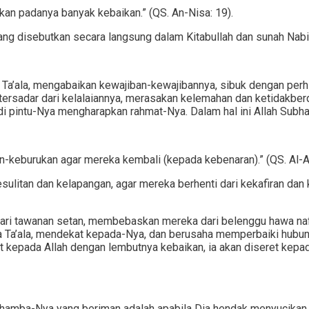
ikan padanya banyak kebaikan.” (QS. An-Nisa: 19).
yang disebutkan secara langsung dalam Kitabullah dan sunah Nabi
 Ta’ala, mengabaikan kewajiban-kewajibannya, sibuk dengan per
 tersadar dari kelalaiannya, merasakan kelemahan dan ketidakbe
i pintu-Nya mengharapkan rahmat-Nya. Dalam hal ini Allah Subha
keburukan agar mereka kembali (kepada kebenaran).” (QS. Al-A’r
litan dan kelapangan, agar mereka berhenti dari kekafiran dan 
a dari tawanan setan, membebaskan mereka dari belenggu hawa n
wa Ta’ala, mendekat kepada-Nya, dan berusaha memperbaiki hu
t kepada Allah dengan lembutnya kebaikan, ia akan diseret kepada-
ra hamba-Nya yang beriman adalah apabila Dia hendak menyucika