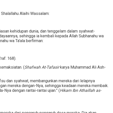
 Shalallahu Alaihi Wassalam:
hiasan kehidupan dunia, dan tenggelam dalam syahwat-
rdayaannya, sehingga ia kembali kepada Allah Subhanahu wa
nahu wa Ta’ala berfirman:
af: 168).
kemaksiatan. (
Shafwah At-Tafasir
karya Muhammad Ali Ash-
afsu dan syahwat, membangunkan mereka dari lelapnya
bungan mereka dengan-Nya, sehingga keadaan mereka membaik.
Nya dengan rantai-rantai ujian.” (
Hikam Ibn Athaillah as-
n mereka dari pengaruh-pengaruh dosa mereka, Dia akan