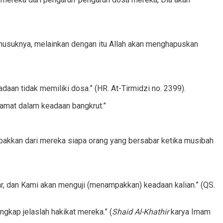
menusuknya, melainkan dengan itu Allah akan menghapuskan
aan tidak memiliki dosa.” (HR. At-Tirmidzi no. 2399).
kiamat dalam keadaan bangkrut.”
akkan dari mereka siapa orang yang bersabar ketika musibah
ar, dan Kami akan menguji (menampakkan) keadaan kalian.” (QS.
gkap jelaslah hakikat mereka.” (
Shaid Al-Khathir
karya Imam