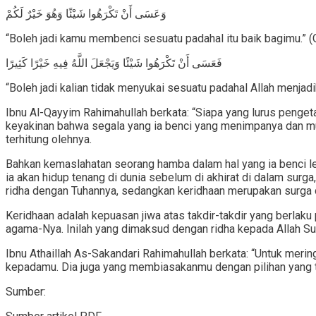
وَعَسَى أَنْ تَكْرَهُوا شَيْئًا وَهُوَ خَيْرٌ لَكُمْ
“Boleh jadi kamu membenci sesuatu padahal itu baik bagimu.” (Q
فَعَسَى أَنْ تَكْرَهُوا شَيْئًا وَيَجْعَلَ اللَّهُ فِيهِ خَيْرًا كَثِيرًا
“Boleh jadi kalian tidak menyukai sesuatu padahal Allah menjad
Ibnu Al-Qayyim Rahimahullah berkata: “Siapa yang lurus peng
keyakinan bahwa segala yang ia benci yang menimpanya dan m
terhitung olehnya.
Bahkan kemaslahatan seorang hamba dalam hal yang ia benci le
ia akan hidup tenang di dunia sebelum di akhirat di dalam surga
ridha dengan Tuhannya, sedangkan keridhaan merupakan surga d
Keridhaan adalah kepuasan jiwa atas takdir-takdir yang berlak
agama-Nya. Inilah yang dimaksud dengan ridha kepada Allah Su
Ibnu Athaillah As-Sakandari Rahimahullah berkata: “Untuk mer
kepadamu. Dia juga yang membiasakanmu dengan pilihan yang te
Sumber: