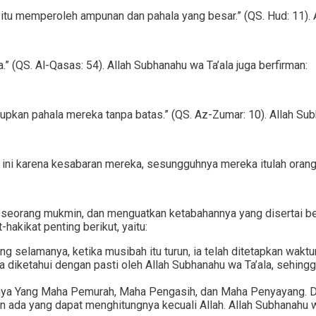
itu memperoleh ampunan dan pahala yang besar.” (QS. Hud: 11). A
.” (QS. Al-Qasas: 54). Allah Subhanahu wa Ta’ala juga berfirman:
kan pahala mereka tanpa batas.” (QS. Az-Zumar: 10). Allah Subh
ni karena kesabaran mereka, sesungguhnya mereka itulah orang-
seorang mukmin, dan menguatkan ketabahannya yang disertai bersa
hakikat penting berikut, yaitu:
selamanya, ketika musibah itu turun, ia telah ditetapkan waktuny
a diketahui dengan pasti oleh Allah Subhanahu wa Ta’ala, sehing
nya Yang Maha Pemurah, Maha Pengasih, dan Maha Penyayang. D
ada yang dapat menghitungnya kecuali Allah. Allah Subhanahu wa