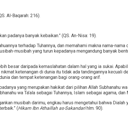
S. Al-Baqarah: 216).
ikan padanya banyak kebaikan.” (QS. An-Nisa: 19).
etahuannya terhadap Tuhannya, dan memahami makna nama-nama da
usibah-musibah yang turun kepadanya mengandung banyak bentu
bih besar daripada kemaslahatan dalam hal yang ia sukai. Apab
, nikmat ketenangan di dunia itu tidak ada tandingannya kecuali d
unia dan tempat ketenangan bagi orang-orang arif.
u padanya yang merupakan hakikat dari pilihan Allah Subhanahu w
bhanahu wa Ta’ala sebagai Tuhannya, Islam sebagai agama, dan 
ingankan musibah darimu, engkau harus mengetahui bahwa Dialah
rbaik.” (
Hikam Ibn Athaillah as-Sakandari
hlm. 90).