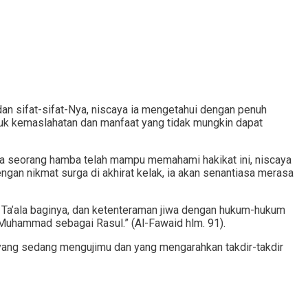
n sifat-sifat-Nya, niscaya ia mengetahui dengan penuh
k kemaslahatan dan manfaat yang tidak mungkin dapat
ila seorang hamba telah mampu memahami hakikat ini, niscaya
engan nikmat surga di akhirat kelak, ia akan senantiasa merasa
a Ta’ala baginya, dan ketenteraman jiwa dengan hukum-hukum
Muhammad sebagai Rasul.” (Al-Fawaid hlm. 91).
 yang sedang mengujimu dan yang mengarahkan takdir-takdir