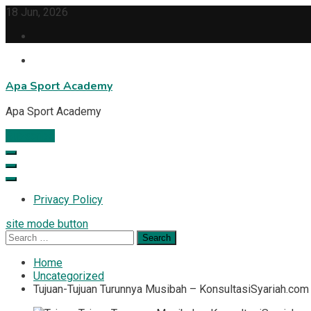
Skip
18 Jun, 2026
to
content
Apa Sport Academy
Apa Sport Academy
Subscribe
Privacy Policy
site mode button
Search
for:
Home
Uncategorized
Tujuan-Tujuan Turunnya Musibah – KonsultasiSyariah.com