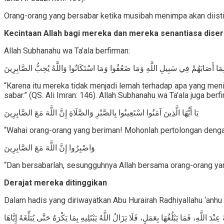
Orang-orang yang bersabar ketika musibah menimpa akan diistim
Kecintaan Allah bagi mereka dan mereka senantiasa disert
Allah Subhanahu wa Ta’ala berfirman:
ِمَا أَصَابَهُمْ فِي سَبِيلِ اللَّهِ وَمَا ضَعُفُوا وَمَا اسْتَكَانُوا وَاللَّهُ يُحِبُّ الصَّابِرِينَ
“Karena itu mereka tidak menjadi lemah terhadap apa yang meni
sabar.” (QS. Ali Imran: 146). Allah Subhanahu wa Ta’ala juga berf
يَا أَيُّهَا الَّذِينَ آمَنُوا اسْتَعِينُوا بِالصَّبْرِ وَالصَّلَاةِ إِنَّ اللَّهَ مَعَ الصَّابِرِينَ
“Wahai orang-orang yang beriman! Mohonlah pertolongan dengan
وَاصْبِرُوا إِنَّ اللَّهَ مَعَ الصَّابِرِينَ
“Dan bersabarlah, sesungguhnya Allah bersama orang-orang yang 
Derajat mereka ditinggikan
Dalam hadis yang diriwayatkan Abu Hurairah Radhiyallahu ‘anhu
ِنْدَ اللَّهِ، فَمَا يَبْلُغُهَا بِعَمَلٍ، فَلَا يَزَالُ اللَّهُ يَبْتَلِيهِ بِمَا يَكْرَهُ حَتَّى يُبَلِّغَهُ إِيَّاهَا