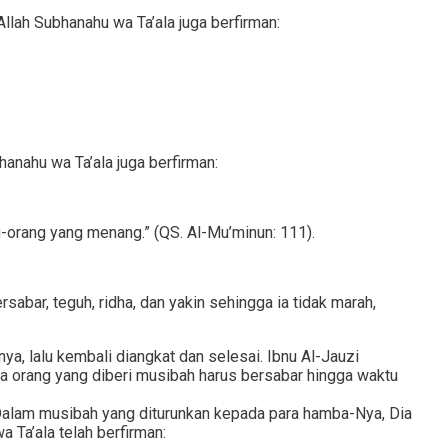
llah Subhanahu wa Ta’ala juga berfirman:
anahu wa Ta’ala juga berfirman:
orang yang menang.” (QS. Al-Mu’minun: 111).
bar, teguh, ridha, dan yakin sehingga ia tidak marah,
a, lalu kembali diangkat dan selesai. Ibnu Al-Jauzi
ga orang yang diberi musibah harus bersabar hingga waktu
alam musibah yang diturunkan kepada para hamba-Nya, Dia
 Ta’ala telah berfirman: