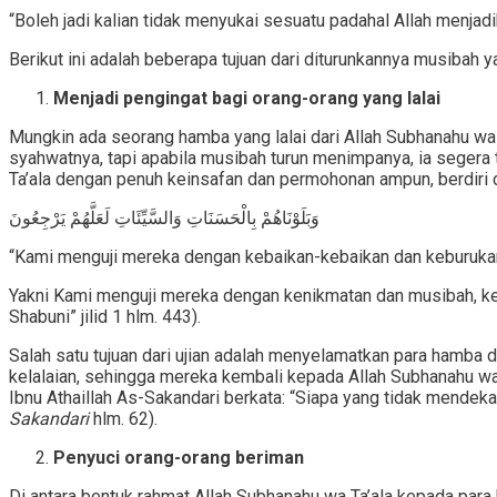
“Boleh jadi kalian tidak menyukai sesuatu padahal Allah menjad
Berikut ini adalah beberapa tujuan dari diturunkannya musibah 
Menjadi pengingat bagi orang-orang yang lalai
Mungkin ada seorang hamba yang lalai dari Allah Subhanahu wa
syahwatnya, tapi apabila musibah turun menimpanya, ia segera
Ta’ala dengan penuh keinsafan dan permohonan ampun, berdiri d
وَبَلَوْنَاهُمْ بِالْحَسَنَاتِ وَالسَّيِّئَاتِ لَعَلَّهُمْ يَرْجِعُونَ
“Kami menguji mereka dengan kebaikan-kebaikan dan keburukan-
Yakni Kami menguji mereka dengan kenikmatan dan musibah, kesu
Shabuni” jilid 1 hlm. 443).
Salah satu tujuan dari ujian adalah menyelamatkan para hamb
kelalaian, sehingga mereka kembali kepada Allah Subhanahu 
Ibnu Athaillah As-Sakandari berkata: “Siapa yang tidak mendeka
Sakandari
hlm. 62).
Penyuci orang-orang beriman
Di antara bentuk rahmat Allah Subhanahu wa Ta’ala kepada pa