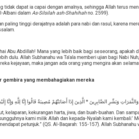
 tidak dapat ia capai dengan amalnya, sehingga Allah terus meng
l-Albani dalam
As-Silsilah ash-Shahihah
no. 2599).
 paling tinggi derajatnya adalah para nabi dan rasul, karena mer
ssalam.
ai Abu Abdillah! Mana yang lebih baik bagi seseorang, apakah dib
erlebih dulu. Allah Subhanahu wa Ta’ala memberi ujian bagi Nabi 
reka kejayaan, maka jangan ada orang yang mengira akan selamat
bar gembira yang membahagiakan mereka
ثَّمَرَاتِ وَبَشِّرِ الصَّابِرِينَ * الَّذِينَ إِذَا أَصَابَتْهُمْ مُصِيبَةٌ قَالُوا إِنَّا لِلَّهِ وَإِنَّا إِ
t, kelaparan, kekurangan harta, jiwa, dan buah-buahan. Dan samp
esungguhnya kami milik Allah dan kepada-Nyalah kami kembali.’
endapat petunjuk.” (QS. Al-Baqarah: 155-157). Allah Subhanahu wa