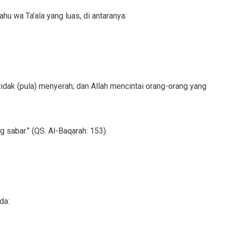
u wa Ta’ala yang luas, di antaranya:
idak (pula) menyerah; dan Allah mencintai orang-orang yang
sabar.” (QS. Al-Baqarah: 153).
da: