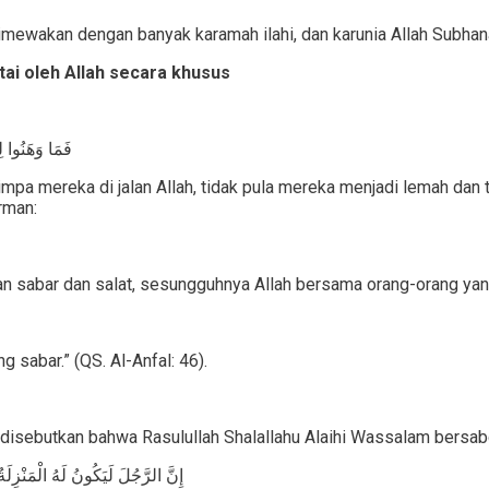
ewakan dengan banyak karamah ilahi, dan karunia Allah Subhanah
ai oleh Allah secara khusus
فَمَا وَهَنُوا ل
mpa mereka di jalan Allah, tidak pula mereka menjadi lemah dan t
irman:
 sabar dan salat, sesungguhnya Allah bersama orang-orang yang 
sabar.” (QS. Al-Anfal: 46).
 disebutkan bahwa Rasulullah Shalallahu Alaihi Wassalam bersab
إِنَّ الرَّجُلَ لَيَكُونُ لَهُ الْمَنْزِلَةُ ع