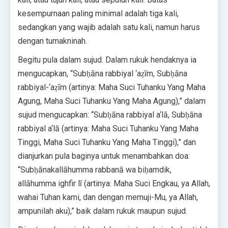
kesempurnaan paling minimal adalah tiga kali,
sedangkan yang wajib adalah satu kali, namun harus
dengan tumakninah.
Begitu pula dalam sujud. Dalam rukuk hendaknya ia
mengucapkan, “Subḥāna rabbiyal ‘aẓīm, Subḥāna
rabbiyal-‘aẓīm (artinya: Maha Suci Tuhanku Yang Maha
Agung, Maha Suci Tuhanku Yang Maha Agung),” dalam
sujud mengucapkan: “Subḥāna rabbiyal a‘lā, Subḥāna
rabbiyal a‘lā (artinya: Maha Suci Tuhanku Yang Maha
Tinggi, Maha Suci Tuhanku Yang Maha Tinggi),” dan
dianjurkan pula baginya untuk menambahkan doa:
“Subḥānakallāhumma rabbanā wa biḥamdik,
allāhumma ighfir lī (artinya: Maha Suci Engkau, ya Allah,
wahai Tuhan kami, dan dengan memuji-Mu, ya Allah,
ampunilah aku),” baik dalam rukuk maupun sujud.