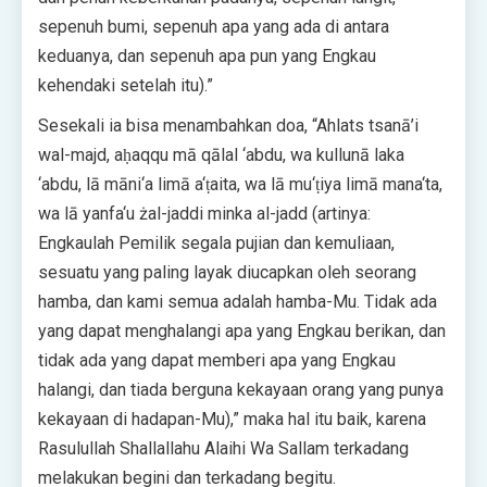
sepenuh bumi, sepenuh apa yang ada di antara
keduanya, dan sepenuh apa pun yang Engkau
kehendaki setelah itu).”
Sesekali ia bisa menambahkan doa, “Ahlats tsanā’i
wal-majd, aḥaqqu mā qālal ‘abdu, wa kullunā laka
‘abdu, lā māni‘a limā a‘ṭaita, wa lā mu‘ṭiya limā mana‘ta,
wa lā yanfa‘u żal-jaddi minka al-jadd (artinya:
Engkaulah Pemilik segala pujian dan kemuliaan,
sesuatu yang paling layak diucapkan oleh seorang
hamba, dan kami semua adalah hamba-Mu. Tidak ada
yang dapat menghalangi apa yang Engkau berikan, dan
tidak ada yang dapat memberi apa yang Engkau
halangi, dan tiada berguna kekayaan orang yang punya
kekayaan di hadapan-Mu),” maka hal itu baik, karena
Rasulullah Shallallahu Alaihi Wa Sallam terkadang
melakukan begini dan terkadang begitu.