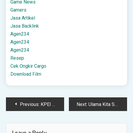
Game News
Gamers
Jasa Artikel
Jasa Backlink
Agen234
Agen234
Agen234
Resep
Cek Ongkir Cargo
Download Film
Post
Previous:
KPEI Hadirkan Sarana Air Bersih bagi Warga Kampung Kadubojong, Banten
Next:
Ulama Kita Sudah Paham “Co-Creation” Sejak 1926
navigation
Leave a Reply