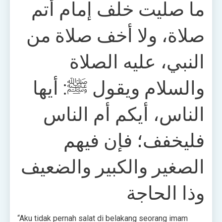
ما صليت خلف إمام أتم
صلاة، ولا أخف صلاة من
النبي، عليه الصلاة
والسلام ويقول ﷺ: أيها
الناس، أيكم أم الناس
فليخفف؛ فإن فيهم
الصغير والكبير والضعيف
وذا الحاجة
“Aku tidak pernah salat di belakang seorang imam