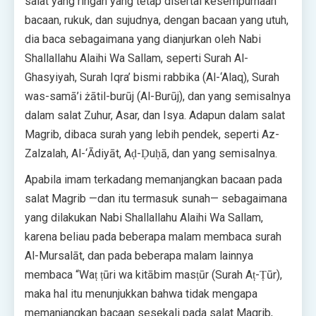
salat yang ringan yang tetap disertai kesempurnaan
bacaan, rukuk, dan sujudnya, dengan bacaan yang utuh,
dia baca sebagaimana yang dianjurkan oleh Nabi
Shallallahu Alaihi Wa Sallam, seperti Surah Al-
Ghasyiyah, Surah Iqra’ bismi rabbika (Al-‘Alaq), Surah
was-samā’i żātil-burūj (Al-Burūj), dan yang semisalnya
dalam salat Zuhur, Asar, dan Isya. Adapun dalam salat
Magrib, dibaca surah yang lebih pendek, seperti Az-
Zalzalah, Al-‘Ādiyāt, Aḍ-Ḍuḥā, dan yang semisalnya.
Apabila imam terkadang memanjangkan bacaan pada
salat Magrib —dan itu termasuk sunah— sebagaimana
yang dilakukan Nabi Shallallahu Alaihi Wa Sallam,
karena beliau pada beberapa malam membaca surah
Al-Mursalāt, dan pada beberapa malam lainnya
membaca “Waṭ ṭūri wa kitābim masṭūr (Surah Aṭ-Ṭūr),
maka hal itu menunjukkan bahwa tidak mengapa
memanjangkan bacaan sesekali pada salat Magrib,