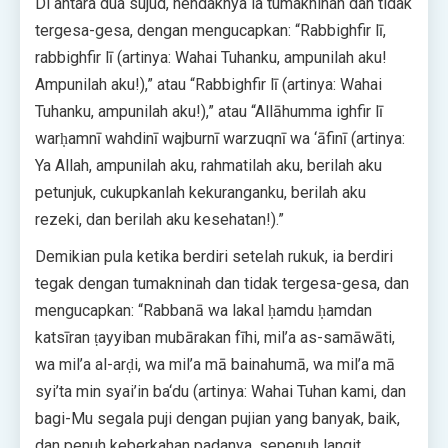
Di antara dua sujud, hendaknya ia tumakninah dan tidak
tergesa-gesa, dengan mengucapkan: “Rabbighfir lī,
rabbighfir lī (artinya: Wahai Tuhanku, ampunilah aku!
Ampunilah aku!),” atau “Rabbighfir lī (artinya: Wahai
Tuhanku, ampunilah aku!),” atau “Allāhumma ighfir lī
warḥamnī wahdinī wajburnī warzuqnī wa ‘āfinī (artinya:
Ya Allah, ampunilah aku, rahmatilah aku, berilah aku
petunjuk, cukupkanlah kekuranganku, berilah aku
rezeki, dan berilah aku kesehatan!).”
Demikian pula ketika berdiri setelah rukuk, ia berdiri
tegak dengan tumakninah dan tidak tergesa-gesa, dan
mengucapkan: “Rabbanā wa lakal ḥamdu ḥamdan
katsīran ṭayyiban mubārakan fīhi, mil’a as-samāwāti,
wa mil’a al-arḍi, wa mil’a mā bainahumā, wa mil’a mā
syi’ta min syai’in ba‘du (artinya: Wahai Tuhan kami, dan
bagi-Mu segala puji dengan pujian yang banyak, baik,
dan penuh keberkahan padanya, sepenuh langit,