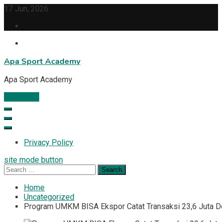
Skip
17 Jun, 2026
to
content
Apa Sport Academy
Apa Sport Academy
Subscribe
Privacy Policy
site mode button
Search
for:
Home
Uncategorized
Program UMKM BISA Ekspor Catat Transaksi 23,6 Juta Dol