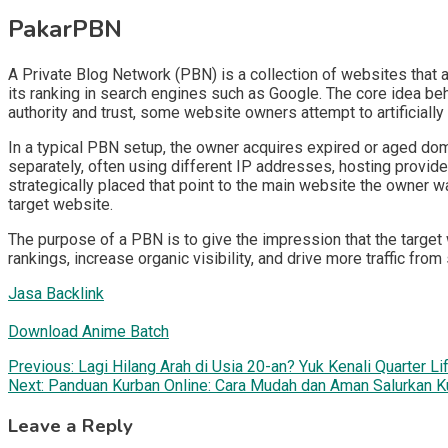
PakarPBN
A Private Blog Network (PBN) is a collection of websites that ar
its ranking in search engines such as Google. The core idea be
authority and trust, some website owners attempt to artificially
In a typical PBN setup, the owner acquires expired or aged doma
separately, often using different IP addresses, hosting provide
strategically placed that point to the main website the owner wa
target website.
The purpose of a PBN is to give the impression that the target 
rankings, increase organic visibility, and drive more traffic from
Jasa Backlink
Download Anime Batch
Post
Previous:
Lagi Hilang Arah di Usia 20-an? Yuk Kenali Quarter Li
Next:
Panduan Kurban Online: Cara Mudah dan Aman Salurkan 
navigation
Leave a Reply