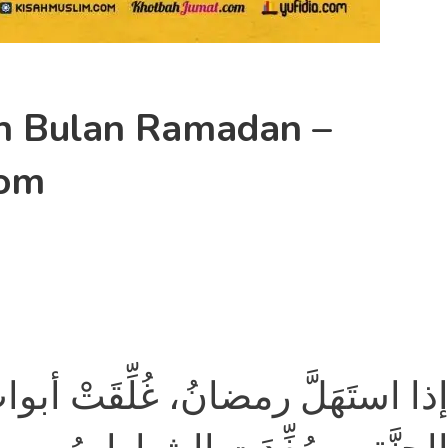
ah Bulan Ramadan –
com
ذا استَهَلَّ رمضانُ، غُلِّقَتْ أبوابُ 