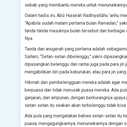
sebab yang membantu mereka untuk menunaikannya
Dalam hadis ini, Abū Hurairah Radhiyallāhu ‘anhu m
“Apabila sudah malam pertama bulan Ramadan,” ya
tanda-tanda masuknya bulan tersebut dan berbagai 
Nya.
Tanda dan anugerah yang pertama adalah sebagaiman
Sallam, “Setan-setan dibelenggu,” yakni dipasangkan
dipasangkan belenggu dan rantai juga pada para jin
mengabdikan diri pada keburukan, atau para jin yang
Hikmah dari pembelengguan mereka adalah agar mer
berpuasa dan tidak merusak puasa mereka. Ada pul
ganjaran, dan ampunan, dengan berkurangnya upaya 
setan-setan itu seakan-akan terbelenggu tidak bi
Ada pula yang mengatakan bahwa setan-setan itu h
puasa, mengagungkannya, menunaikannya dengan seb