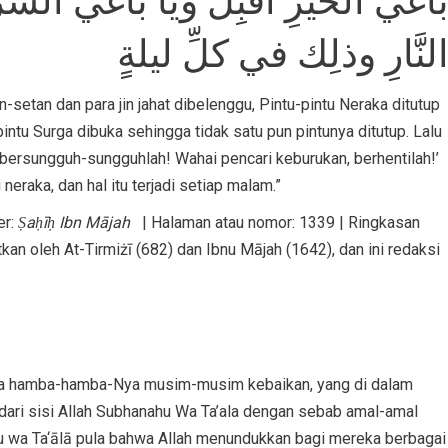
اغيَ الخيرِ أقبِلْ ويا باغيَ الشَّرِ
لنَّارِ وذلِك في كلِّ ليلةٍ
setan dan para jin jahat dibelenggu, Pintu-pintu Neraka ditutup
pintu Surga dibuka sehingga tidak satu pun pintunya ditutup. Lalu
 bersungguh-sungguhlah! Wahai pencari keburukan, berhentilah!’
neraka, dan hal itu terjadi setiap malam.”
er:
Ṣaḥīḥ Ibn Mājah
| Halaman atau nomor: 1339 | Ringkasan
kan oleh At-Tirmiżī (682) dan Ibnu Mājah (1642), dan ini redaksi
da hamba-hamba-Nya musim-musim kebaikan, yang di dalam
ari sisi Allah Subhanahu Wa Ta’ala dengan sebab amal-amal
u wa Ta‘ālā pula bahwa Allah menundukkan bagi mereka berbagai