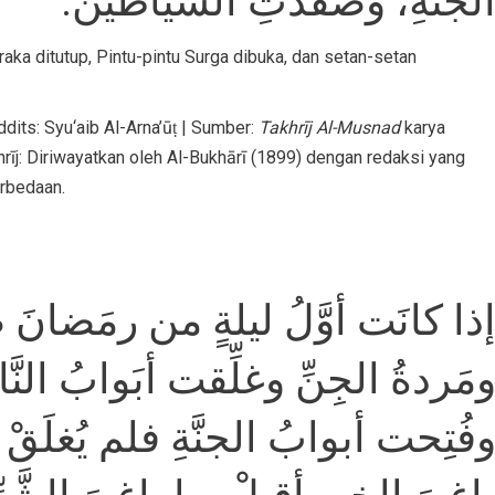
الجنَّةِ، وصُفِّدَتِ الشياطينُ
aka ditutup, Pintu-pintu Surga dibuka, dan setan-setan
its: Syu‘aib Al-Arna’ūṭ | Sumber:
Takhrīj Al-Musnad
karya
hrīj: Diriwayatkan oleh Al-Bukhārī (1899) dengan redaksi yang
rbedaan.
ذا كانَت أوَّلُ ليلةٍ من رمَضانَ ص
مَردةُ الجِنِّ وغلِّقت أبَوابُ النَّا
فُتِحت أبوابُ الجنَّةِ فلم يُغلَقْ