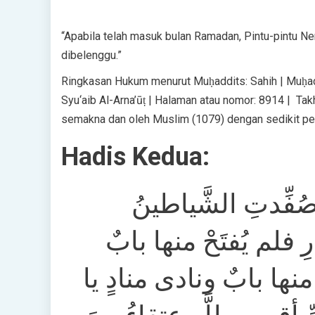
“Apabila telah masuk bulan Ramadan, Pintu-pintu Ner
dibelenggu.”
Ringkasan Hukum menurut Muḥaddits: Sahih | Muḥadd
Syu‘aib Al-Arna’ūṭ | Halaman atau nomor: 8914 | Tak
semakna dan oleh Muslim (1079) dengan sedikit pe
Hadis Kedua:
ُفِّدتِ الشَّياطينُ
رِ فلم يُفتَحْ منها بابٌ
 منها بابٌ ونادى منادٍ يا