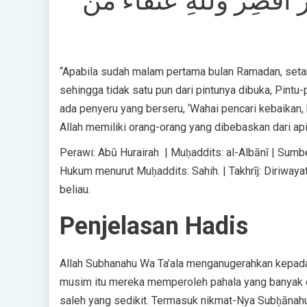
ّ أقصِر وللَّهِ عتقاءُ منَ
“Apabila sudah malam pertama bulan Ramadan, setan-
sehingga tidak satu pun dari pintunya dibuka, Pintu-
ada penyeru yang berseru, ‘Wahai pencari kebaikan,
Allah memiliki orang-orang yang dibebaskan dari api 
Perawi: Abū Hurairah | Muḥaddits: al-Albānī | Sumb
Hukum menurut Muḥaddits: Sahih. | Takhrīj: Diriwayat
beliau.
Penjelasan Hadis
Allah Subhanahu Wa Ta’ala menganugerahkan kepa
musim itu mereka memperoleh pahala yang banyak d
saleh yang sedikit. Termasuk nikmat-Nya Subḥānah