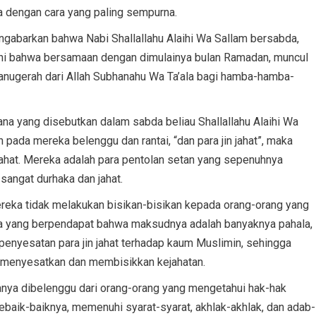
 dengan cara yang paling sempurna.
engabarkan bahwa Nabi Shallallahu Alaihi Wa Sallam bersabda,
kni bahwa bersamaan dengan dimulainya bulan Ramadan, muncul
anugerah dari Allah Subhanahu Wa Ta’ala bagi hamba-hamba-
a yang disebutkan dalam sabda beliau Shallallahu Alaihi Wa
 pada mereka belenggu dan rantai, “dan para jin jahat”, maka
 jahat. Mereka adalah para pentolan setan yang sepenuhnya
 sangat durhaka dan jahat.
eka tidak melakukan bisikan-bisikan kepada orang-orang yang
a yang berpendapat bahwa maksudnya adalah banyaknya pahala,
penyesatan para jin jahat terhadap kaum Muslimin, sehingga
sa menyesatkan dan membisikkan kejahatan.
anya dibelenggu dari orang-orang yang mengetahui hak-hak
aik-baiknya, memenuhi syarat-syarat, akhlak-akhlak, dan adab-