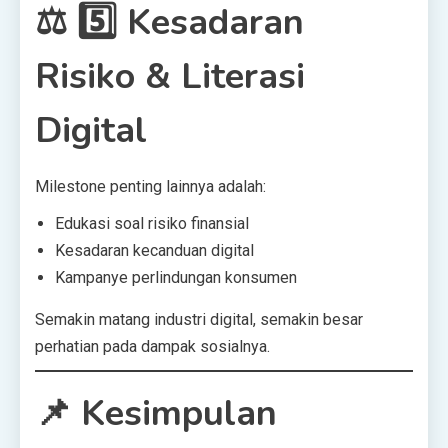
⚖️ 5️⃣ Kesadaran
Risiko & Literasi
Digital
Milestone penting lainnya adalah:
Edukasi soal risiko finansial
Kesadaran kecanduan digital
Kampanye perlindungan konsumen
Semakin matang industri digital, semakin besar
perhatian pada dampak sosialnya.
📌 Kesimpulan