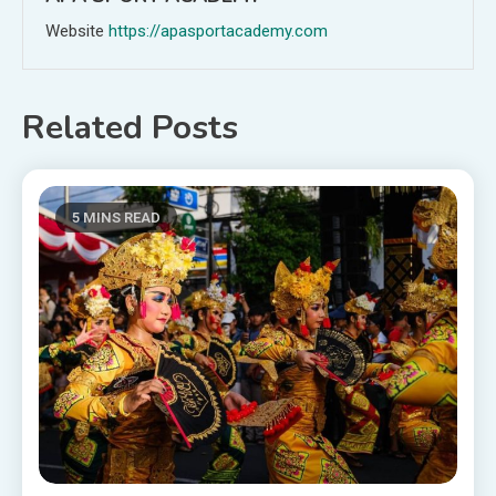
Website
https://apasportacademy.com
Related Posts
5 MINS READ