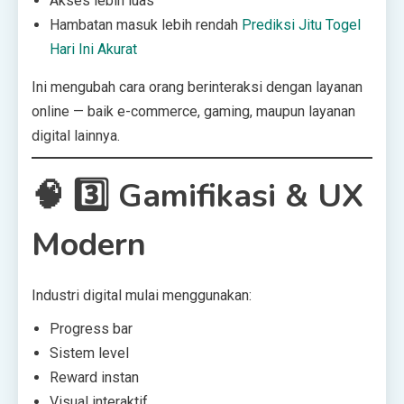
Akses lebih luas
Hambatan masuk lebih rendah
Prediksi Jitu Togel
Hari Ini Akurat
Ini mengubah cara orang berinteraksi dengan layanan
online — baik e-commerce, gaming, maupun layanan
digital lainnya.
🧠 3️⃣ Gamifikasi & UX
Modern
Industri digital mulai menggunakan:
Progress bar
Sistem level
Reward instan
Visual interaktif