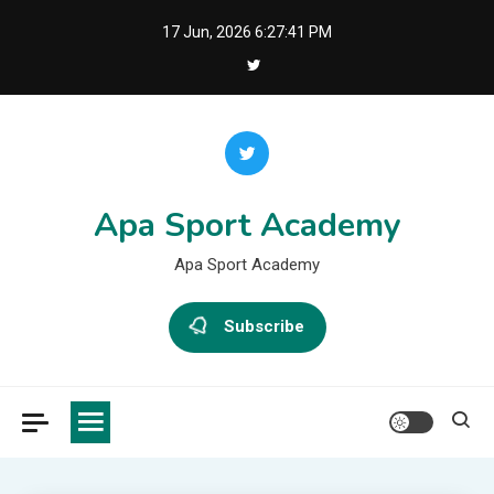
Skip
17 Jun, 2026
6:27:41 PM
to
content
Apa Sport Academy
Apa Sport Academy
Subscribe