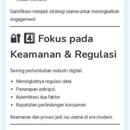
Gamifikasi menjadi strategi utama untuk meningkatkan
engagement.
🔐 4️⃣ Fokus pada
Keamanan & Regulasi
Seiring pertumbuhan industri digital:
Meningkatnya regulasi data
Penerapan enkripsi
Autentikasi dua faktor
Kepatuhan perlindungan konsumen
Keamanan dan privasi jadi isu utama di era modern.