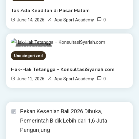
Tak Ada Keadilan di Pasar Malam
0
June 14, 2026
Apa Sport Academy
11 MINS READ
Uncategorized
Hak-Hak Tetangga – KonsultasiSyariah.com
0
June 12, 2026
Apa Sport Academy
Pekan Kesenian Bali 2026 Dibuka,
Pemerintah Bidik Lebih dari 1,6 Juta
Pengunjung