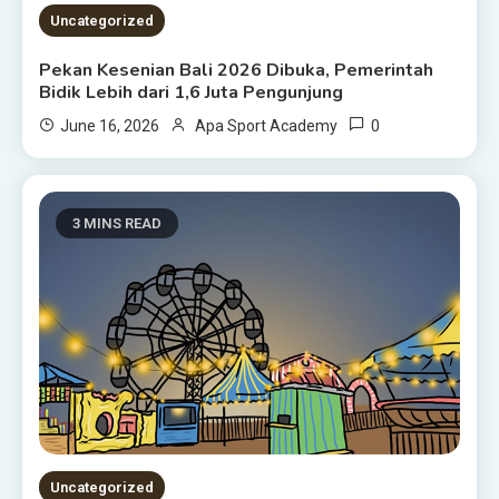
Uncategorized
Pekan Kesenian Bali 2026 Dibuka, Pemerintah
Bidik Lebih dari 1,6 Juta Pengunjung
0
June 16, 2026
Apa Sport Academy
3 MINS READ
Uncategorized